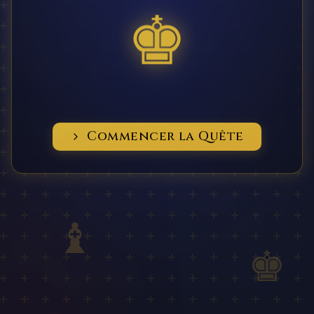
♚
Commencer la Quête
♝
♚